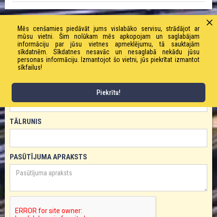
PASŪTĪT PRODUKTU!
Mēs cenšamies piedāvāt jums vislabāko servisu, strādājot ar
mūsu vietni. Šim nolūkam mēs apkopojam un saglabājam
informāciju par jūsu vietnes apmeklējumu, tā sauktajām
VĀRDS
sīkdatnēm. Sīkdatnes nesavāc un nesaglabā nekādu jūsu
personas informāciju. Izmantojot šo vietni, jūs piekrītat izmantot
sīkfailus!
E-PASTS
Piekrītu!
TĀLRUNIS
PASŪTĪJUMA APRAKSTS