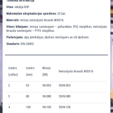
Tehniskā informācija:
Vītne:
iekšējā BSP.
Maksimālais ekspluatācijas spiediens:
25 bar.
Materiāls:
misiņš, nerūsējošs tērauds AISI316.
Vītnes blīvējums:
misiņa savienojumi – poliuretāna (PU) starplikas, nerūsējoša
tērauda savienojumi – PTFE starplikas.
Pielietojums:
eļļa, ķimikālijas, šķidrais mēslojums un citi šķidrumi.
Standarts:
DIN 28450
Izmērs
Izmērs
Misiņš
Nerūsējošs tērauds AISI316
(collas)
(mm)
(BR)
2
50
VK-050
SSVK-050
3
80
VK-080
SSVK-080
4
100
VK-100
SSVK-100