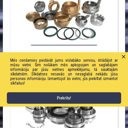
TANK WAGON (TW) SAVIENOJUMI
Mēs cenšamies piedāvāt jums vislabāko servisu, strādājot ar
mūsu vietni. Šim nolūkam mēs apkopojam un saglabājam
informāciju par jūsu vietnes apmeklējumu, tā sauktajām
sīkdatnēm. Sīkdatnes nesavāc un nesaglabā nekādu jūsu
personas informāciju. Izmantojot šo vietni, jūs piekrītat izmantot
sīkfailus!
Piekrītu!