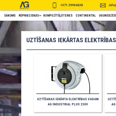
+371 29904638
info
SĀKUMS
RŪPNIECISKĀS
KOMPOZĪTŠĻŪTENES
CONTINENTAL
UGUNSDZĒSĪ
UZTĪŠANAS IEKĀRTAS ELEKTRĪBA
UZTĪŠANAS IEKĀRTA ELEKTRĪBAS VADAM
UZTĪ
AG INDUSTRIAL PLUS 230V
AG