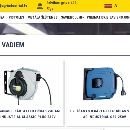
Brīvības gatve 403,
@ag-industrial.lv
LV
Rīga
BAI
PISTOLES
METĀLA ŠĻŪTENES
SAVIENOJUMI
PNEIMATISKIE SAVIENOJUM
S VADIEM
ŠANAS IEKĀRTA ELEKTRĪBAS VADAM
UZTĪŠANAS IEKĀRTA ELEKTRĪBAS 
 INDUSTRIAL CLASSIC PLUS 230V
AG INDUSTRIAL C20-250V