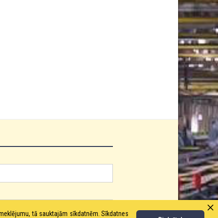
pmeklējumu, tā sauktajām sīkdatnēm. Sīkdatnes