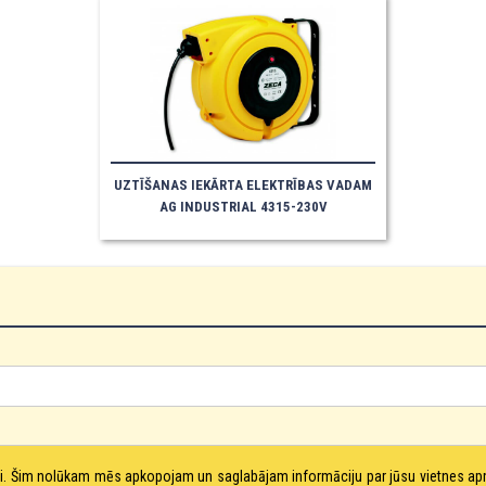
UZTĪŠANAS IEKĀRTA ELEKTRĪBAS VADAM
AG INDUSTRIAL 4315-230V
tni. Šim nolūkam mēs apkopojam un saglabājam informāciju par jūsu vietnes a