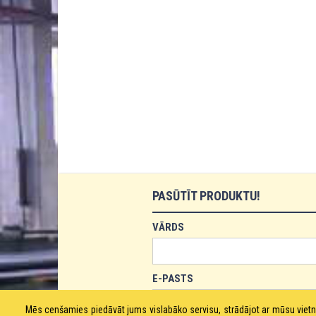
PASŪTĪT PRODUKTU!
VĀRDS
E-PASTS
Mēs cenšamies piedāvāt jums vislabāko servisu, strādājot ar mūsu vie