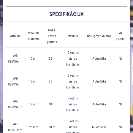
SPECIFIKĀCIJA
Maks.
Iekšējais
Ar
Artikuls
spoles
Montāža
Noslēgmehānisms
diametrs
šļūteni
garums
Grozāms
AG-
10 mm
25 m
sienas
Autmātika
Nē
886/10mm
kronšteins
Grozāms
AG-
13 mm
25 m
sienas
Autmātika
Nē
886/13mm
kronšteins
Grozāms
AG-
19 mm
18 m
sienas
Autmātika
Nē
886/19mm
kronšteins
Grozāms
AG-
25 mm
10 m
sienas
Automātika
Nē
886/25mm