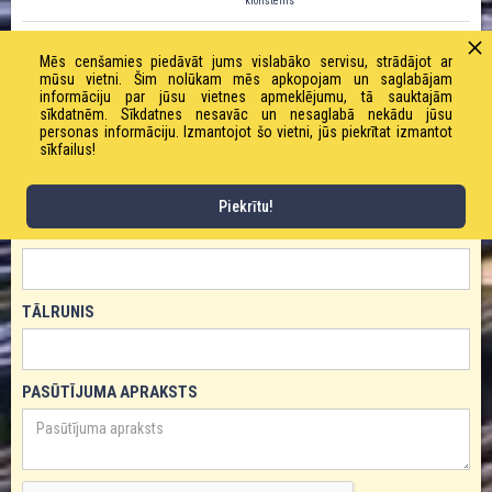
kronšteins
Mēs cenšamies piedāvāt jums vislabāko servisu, strādājot ar
mūsu vietni. Šim nolūkam mēs apkopojam un saglabājam
informāciju par jūsu vietnes apmeklējumu, tā sauktajām
PASŪTĪT PRODUKTU!
sīkdatnēm. Sīkdatnes nesavāc un nesaglabā nekādu jūsu
personas informāciju. Izmantojot šo vietni, jūs piekrītat izmantot
sīkfailus!
VĀRDS
Piekrītu!
E-PASTS
TĀLRUNIS
PASŪTĪJUMA APRAKSTS