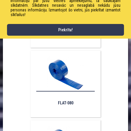
informāciju par jūsu vietnes apmeklējumu, tā sauktajām
sīkdatnēm. Sīkdatnes nesavāc un nesaglabā nekādu jūsu
personas informāciju. Izmantojot šo vietni, jūs piekrītat izmantot
sīkfailus!
Piekrītu!
FLAT-075
FLAT-080