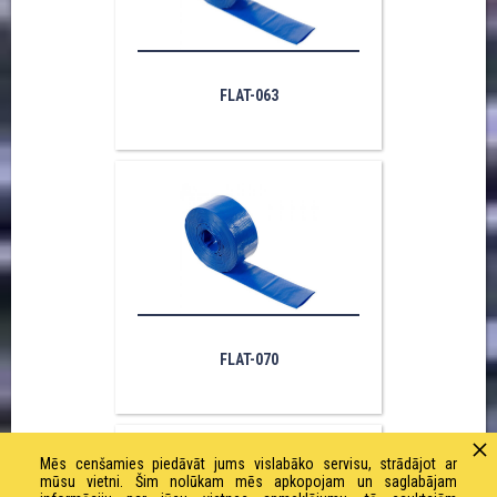
FLAT-063
FLAT-070
Mēs cenšamies piedāvāt jums vislabāko servisu, strādājot ar
mūsu vietni. Šim nolūkam mēs apkopojam un saglabājam