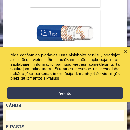
Mēs cenšamies piedāvāt jums vislabāko servisu, strādājot
ar mūsu vietni. Šim nolūkam mēs apkopojam un
GALAFLEX-076
saglabājam informāciju par jūsu vietnes apmeklējumu, tā
sauktajām sīkdatnēm. Sīkdatnes nesavāc un nesaglabā
nekādu jūsu personas informāciju. Izmantojot šo vietni, jūs
piekrītat izmantot sīkfailus!
PASŪTĪT PRODUKTU!
Piekrītu!
VĀRDS
E-PASTS