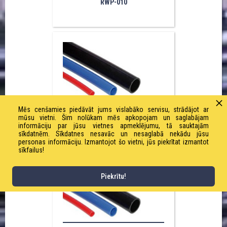
RWP-010
Mēs cenšamies piedāvāt jums vislabāko servisu, strādājot ar
mūsu vietni. Šim nolūkam mēs apkopojam un saglabājam
RWP-012
informāciju par jūsu vietnes apmeklējumu, tā sauktajām
sīkdatnēm. Sīkdatnes nesavāc un nesaglabā nekādu jūsu
personas informāciju. Izmantojot šo vietni, jūs piekrītat izmantot
sīkfailus!
Piekrītu!