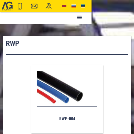
RWP
RWP-004